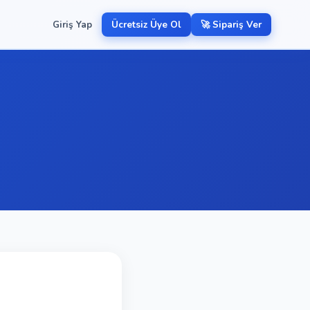
Giriş Yap
Ücretsiz Üye Ol
🚀 Sipariş Ver