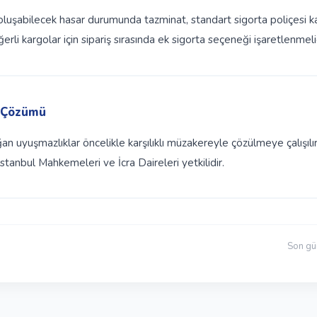
 oluşabilecek hasar durumunda tazminat, standart sigorta poliçesi k
eğerli kargolar için sipariş sırasında ek sigorta seçeneği işaretlenmeli
 Çözümü
n uyuşmazlıklar öncelikle karşılıklı müzakereyle çözülmeye çalışıl
tanbul Mahkemeleri ve İcra Daireleri yetkilidir.
Son gü