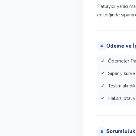
Patlayıcı, yanıcı ma
edildiğinde sipariş 
Ödeme ve İ
4
Ödemeler Pay
Sipariş, kurye
Teslim alındı
Haksız iptal y
Sorumluluk 
5