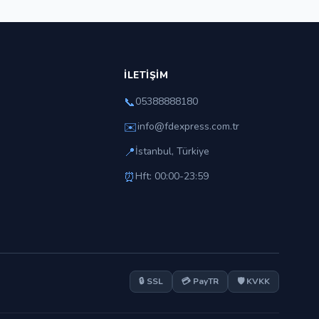
İLETIŞIM
📞
05388888180
✉️
info@fdexpress.com.tr
📍
İstanbul, Türkiye
⏰
Hft: 00:00-23:59
🔒 SSL
💳 PayTR
🛡️ KVKK