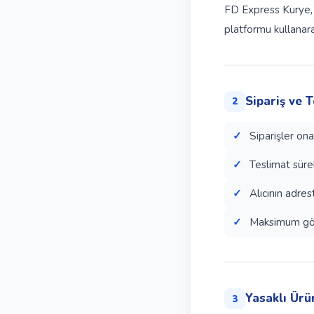
FD Express Kurye, 
platformu kullanarak
Sipariş ve 
2
Siparişler ona
Teslimat sürel
Alıcının adre
Maksimum gönd
Yasaklı Ürü
3