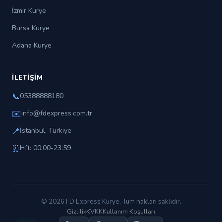
İzmir Kurye
Bursa Kurye
Adana Kurye
İLETIŞIM
📞
05388888180
✉️
info@fdexpress.com.tr
📍
İstanbul, Türkiye
⏰
Hft: 00:00-23:59
© 2026 FD Express Kurye. Tüm hakları saklıdır.
Gizlilik
KVKK
Kullanım Koşulları