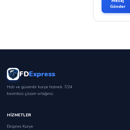
Mesaj
Gönder
FD
Express
💳 Güvenli Ödeme
✕
🚀 Yeni Sipariş
✕
Hızlı ve güvenilir kurye hizmeti. 7/24
kesintisiz çözüm ortağınız.
1
2
3
4
Paket
Gönderici
Alıcı
Özet
HIZMETLER
HIZMET TIPI *
AĞIRLIK *
Ekspres Kurye