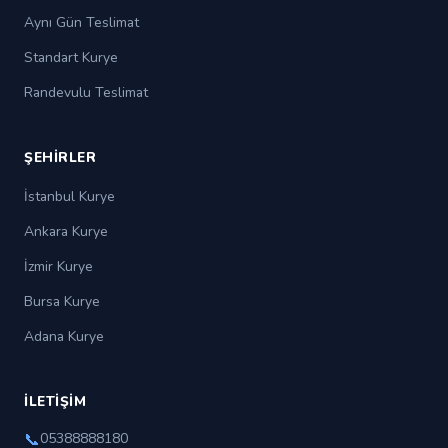
Aynı Gün Teslimat
PAKET TÜRÜ
ÖDEME
Standart Kurye
Randevulu Teslimat
ŞEHIRLER
Devam Et →
İstanbul Kurye
Ankara Kurye
İzmir Kurye
Bursa Kurye
Adana Kurye
İLETIŞIM
📞
05388888180