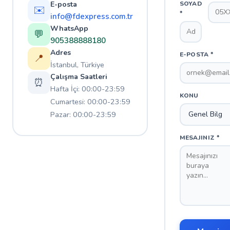
E-posta
SOYAD
✉️
*
info@fdexpress.com.tr
WhatsApp
💬
905388888180
Adres
E-POSTA *
📍
İstanbul, Türkiye
Çalışma Saatleri
⏰
Hafta İçi: 00:00-23:59
KONU
Cumartesi: 00:00-23:59
Pazar: 00:00-23:59
MESAJINIZ *